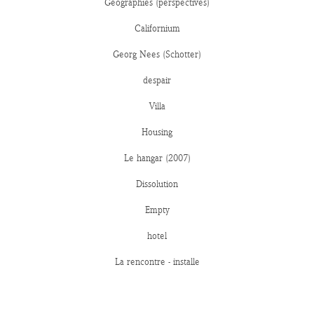
Géographies (perspectives)
Californium
Georg Nees (Schotter)
despair
Villa
Housing
Le hangar (2007)
Dissolution
Empty
hotel
La rencontre - installe