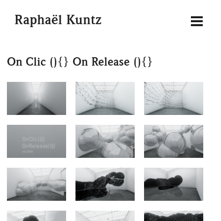
Raphaël Kuntz
On Clic (){} On Release (){}